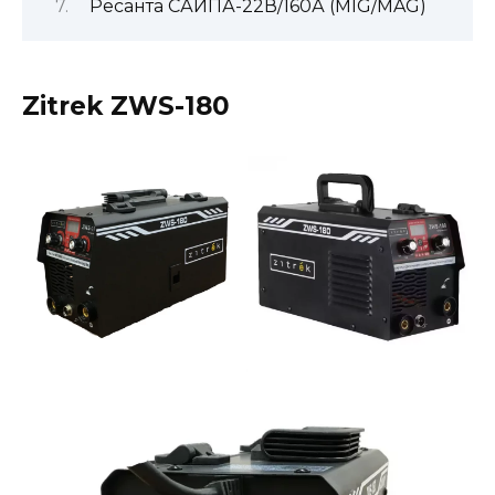
Ресанта САИПА-22В/160А (MIG/MAG)
Zitrek ZWS-180