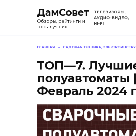
Перейти
ДамСовет
к
ТЕЛЕВИЗОРЫ,
содержанию
АУДИО-ВИДЕО,
Обзоры, рейтинги и
HI-FI
топы лучших
ГЛАВНАЯ
»
САДОВАЯ ТЕХНИКА, ЭЛЕКТРОИНСТР
ТОП—7. Лучши
полуавтоматы 
Февраль 2024 г