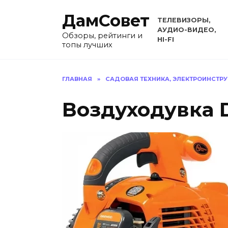
Перейти
ДамСовет
к
ТЕЛЕВИЗОРЫ,
содержанию
АУДИО-ВИДЕО,
Обзоры, рейтинги и
HI-FI
топы лучших
ГЛАВНАЯ
»
САДОВАЯ ТЕХНИКА, ЭЛЕКТРОИНСТР
Воздуходувка 