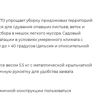
70 упрощает уборку придомовых территорий
ся для сдувания опавших листьев, веток и
сбора в мешок легкого мусора. Садовый
атации в условиях умеренного климата с
0 до + 40 градусов Цельсия и относительной
е весом 5.5 кг с металлической крыльчаткой
ную рукоятку для удобства захвата
омичной конструкции пользоваться