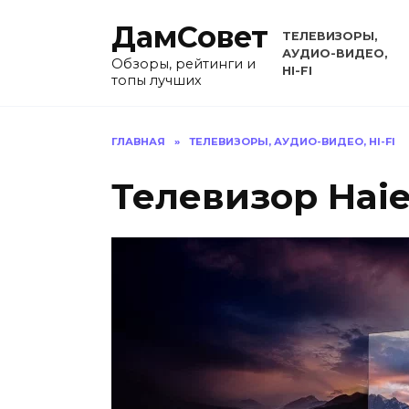
Перейти
ДамСовет
к
ТЕЛЕВИЗОРЫ,
содержанию
АУДИО-ВИДЕО,
Обзоры, рейтинги и
HI-FI
топы лучших
ГЛАВНАЯ
»
ТЕЛЕВИЗОРЫ, АУДИО-ВИДЕО, HI-FI
Телевизор Haie