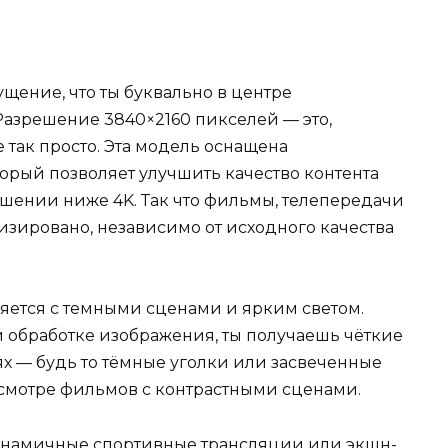
ущение, что ты буквально в центре
Разрешение 3840×2160 пикселей — это,
не так просто. Эта модель оснащена
орый позволяет улучшить качество контента
ешении ниже 4K. Так что фильмы, телепередачи
лизировано, независимо от исходного качества
ляется с темными сценами и ярким светом.
 обработке изображения, ты получаешь чёткие
ях — будь то тёмные уголки или засвеченные
осмотре фильмов с контрастными сценами.
динамичные спортивные трансляции или экшн-