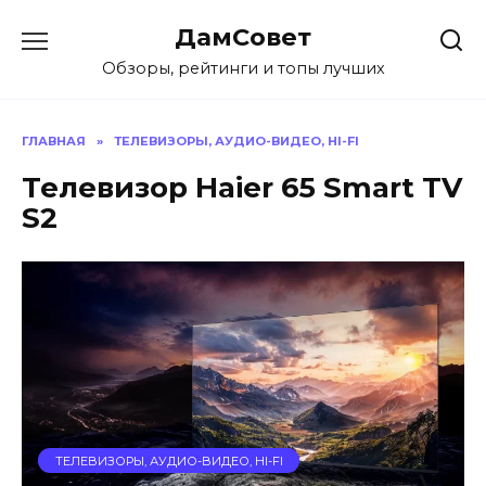
Перейти
ДамСовет
к
содержанию
Обзоры, рейтинги и топы лучших
ГЛАВНАЯ
»
ТЕЛЕВИЗОРЫ, АУДИО-ВИДЕО, HI-FI
Телевизор Haier 65 Smart TV
S2
ТЕЛЕВИЗОРЫ, АУДИО-ВИДЕО, HI-FI