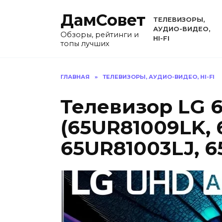
Перейти
ДамСовет
к
ТЕЛЕВИЗОРЫ,
содержанию
АУДИО-ВИДЕО,
Обзоры, рейтинги и
HI-FI
топы лучших
ГЛАВНАЯ
»
ТЕЛЕВИЗОРЫ, АУДИО-ВИДЕО, HI-FI
Телевизор LG 
(65UR81009LK, 
65UR81003LJ, 