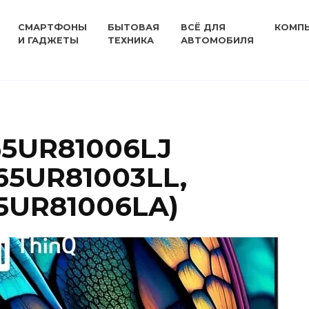
СМАРТФОНЫ
БЫТОВАЯ
ВСЁ ДЛЯ
КОМП
И ГАДЖЕТЫ
ТЕХНИКА
АВТОМОБИЛЯ
65UR81006LJ
65UR81003LL,
65UR81006LA)