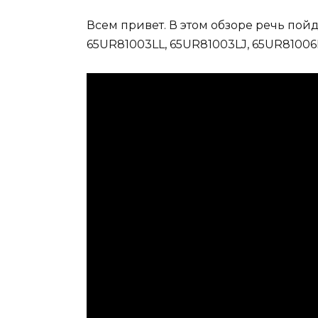
Всем привет. В этом обзоре речь пойд
65UR81003LL, 65UR81003LJ, 65UR81006L