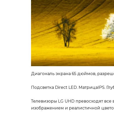
Диагональ экрана 65 дюймов, разреше
Подсветка Direct LED. МатрицаIPS. Глу
Телевизоры LG UHD превосходят все
изображением и реалистичной цвет