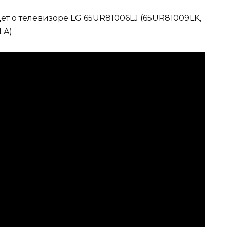
ет о телевизоре LG 65UR81006LJ (65UR81009LK,
A).