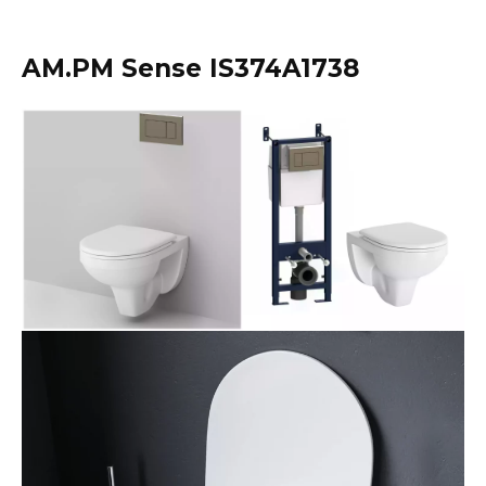
AM.PM Sense IS374A1738