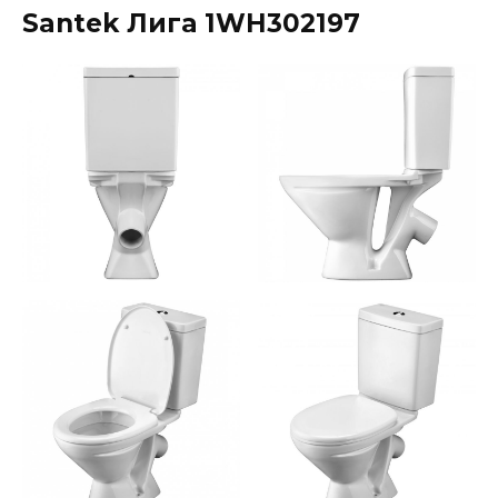
Santek Лига 1WH302197