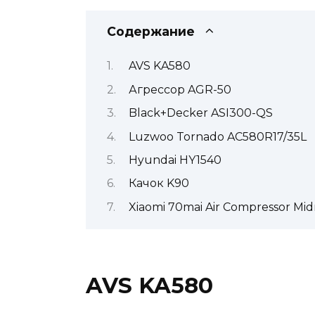
Содержание
AVS KA580
Агрессор AGR-50
Black+Decker ASI300-QS
Luzwoo Tornado AC580R17/35L
Hyundai HY1540
Качок K90
Xiaomi 70mai Air Compressor Mid
AVS KA580