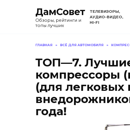
Перейти
ДамСовет
к
ТЕЛЕВИЗОРЫ,
содержанию
АУДИО-ВИДЕО,
Обзоры, рейтинги и
HI-FI
топы лучших
ГЛАВНАЯ
»
ВСЁ ДЛЯ АВТОМОБИЛЯ
»
КОМПРЕС
ТОП—7. Лучши
компрессоры (
(для легковых
внедорожников
года!