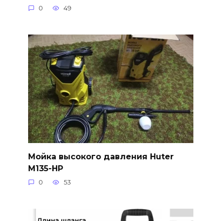
0
49
Мойка высокого давления Huter
M135-HP
0
53