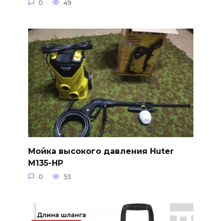
0
49
Мойка высокого давления Huter
M135-HP
0
53