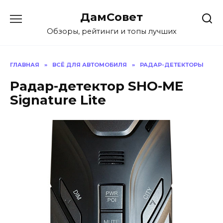
Перейти
ДамСовет
к
содержанию
Обзоры, рейтинги и топы лучших
ГЛАВНАЯ
»
ВСЁ ДЛЯ АВТОМОБИЛЯ
»
РАДАР-ДЕТЕКТОРЫ
Радар-детектор SHO-ME
Signature Lite