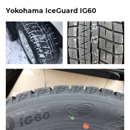
Yokohama IceGuard IG60