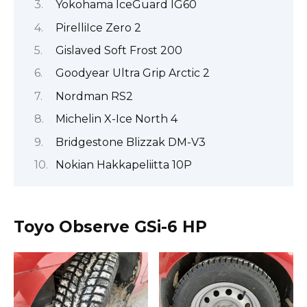
Yokohama IceGuard IG60
PirelliIce Zero 2
Gislaved Soft Frost 200
Goodyear Ultra Grip Arctic 2
Nordman RS2
Michelin X-Ice North 4
Bridgestone Blizzak DM-V3
Nokian Hakkapeliitta 10P
Toyo Observe GSi-6 HP