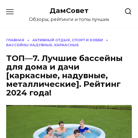
Перейти
ДамСовет
к
содержанию
Обзоры, рейтинги и топы лучших
ГЛАВНАЯ
»
АКТИВНЫЙ ОТДЫХ, СПОРТ И ХОББИ
»
БАССЕЙНЫ НАДУВНЫЕ, КАРКАСНЫЕ
ТОП—7. Лучшие бассейны
для дома и дачи
[каркасные, надувные,
металлические]. Рейтинг
2024 года!