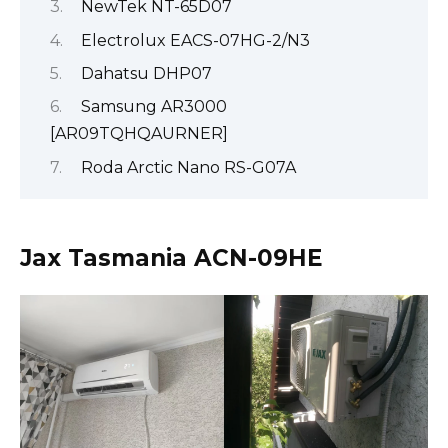
NewTek NT-65D07
Electrolux EACS-07HG-2/N3
Dahatsu DHP07
Samsung AR3000
[AR09TQHQAURNER]
Roda Arctic Nano RS-G07A
Jax Tasmania ACN-09HE