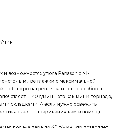
г/мин
 и возможностях утюга Panasonic NI-
онстр» в мире глажки с максимальной
 он быстро нагревается и готов к работе в
печатляет – 140 г/мин – это как мини-торнадо,
ыми складками. А если нужно освежить
ертикального отпаривания вам в помощь.
мая подача пара до 40 г/мин, что позволяет