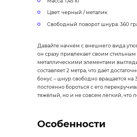
Масса: 1,45 кг
Цвет: черный / металик
Свободный поворот шнура: 360 гр
Давайте начнём с внешнего вида утю
он сразу привлекает своим стильным 
металлическими элементами выгляди
составляет 2 метра, что даёт достато
бонус – шнур свободно вращается на 3
постоянно бороться с его перекручива
тяжёлый, но и не совсем лёгкий, что
Особенности