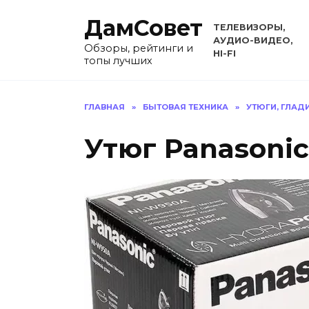
Перейти
ДамСовет
к
ТЕЛЕВИЗОРЫ,
содержанию
АУДИО-ВИДЕО,
Обзоры, рейтинги и
HI-FI
топы лучших
ГЛАВНАЯ
»
БЫТОВАЯ ТЕХНИКА
»
УТЮГИ, ГЛА
Утюг Panasoni