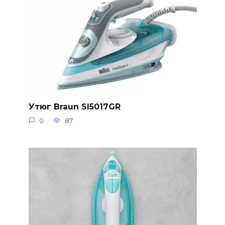
Утюг Braun SI5017GR
0
87