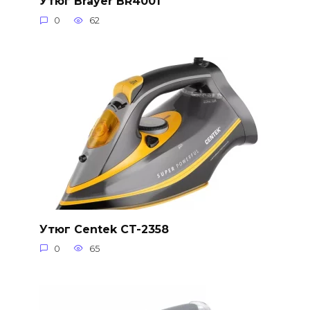
Утюг Brayer BR4001
0
62
Утюг Centek CT-2358
0
65