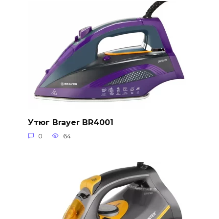
Утюг Brayer BR4001
0
64