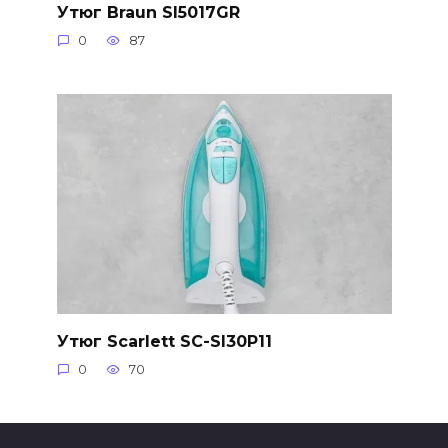
Утюг Braun SI5017GR
0
87
Утюг Scarlett SC-SI30P11
0
70