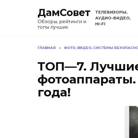
Перейти
ДамСовет
к
ТЕЛЕВИЗОРЫ,
содержанию
АУДИО-ВИДЕО,
Обзоры, рейтинги и
HI-FI
топы лучших
ГЛАВНАЯ
»
ФОТО, ВИДЕО, СИСТЕМЫ БЕЗОПАСН
ТОП—7. Лучши
фотоаппараты.
года!