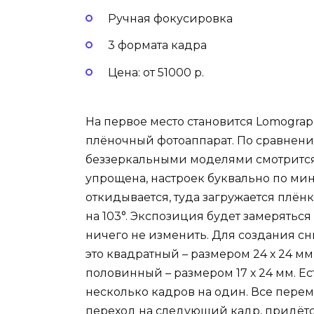
Ручная фокусировка
3 формата кадра
Цена: от 51000 р.
На первое место становится Lomogra
плёночный фотоаппарат. По сравне
беззеркальными моделями смотрится
упрощена, настроек буквально по мин
откидывается, туда загружается плё
на 103°. Экспозиция будет замеряться
ничего не изменить. Для создания сн
это квадратный – размером 24 х 24 мм
половинный – размером 17 х 24 мм. 
несколько кадров на один. Все перем
переход на следующий кадр, придётся