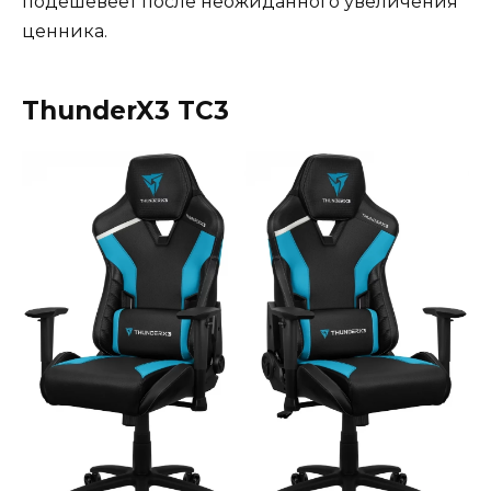
подешевеет после неожиданного увеличения
ценника.
ThunderX3 TC3