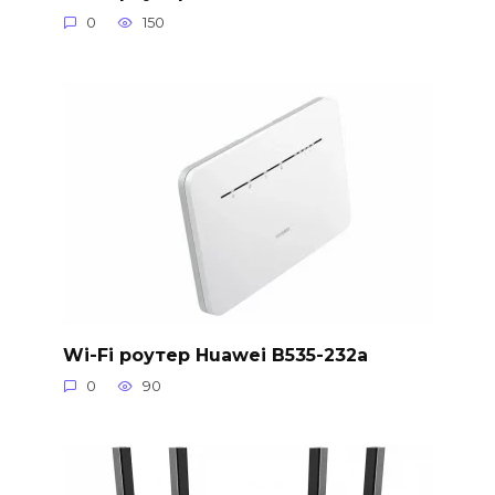
0
150
Wi-Fi роутер Huawei B535-232a
0
90