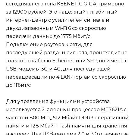
сегодняшнего топа KEENETIC GIGA примерно
за 12900 рублей. Это надежный гигабитный
интернет-центр с усилителем сигнала и
двухдиапазонным Wi-Fi 6 со скоростью
передачи данных до 1775 Мбит/с.
Подключение роутера к сети, для
последующей раздачи сигнала, происходит не
только по кабелю Ethernet или SFP, но и через
USB-модемы 3G и 4G, для последующей
переадресации по 4 LAN-портам со скоростью
до 1Гбит/с.
Для управления функциями устройства
используется 2-ядерный процессор MT7621A с
частотой 800 МГц, 512 Мбайт DDR3 оперативной
памяти и 128 Мбайт Flash-памяти для хранения
настроек. Два USB-разъема 2.0 и 3.0 отвечают за