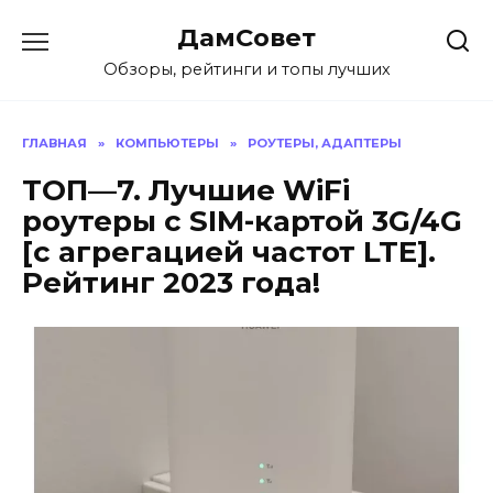
Перейти
ДамСовет
к
содержанию
Обзоры, рейтинги и топы лучших
ГЛАВНАЯ
»
КОМПЬЮТЕРЫ
»
РОУТЕРЫ, АДАПТЕРЫ
ТОП—7. Лучшие WiFi
роутеры с SIM-картой 3G/4G
[с агрегацией частот LTE].
Рейтинг 2023 года!