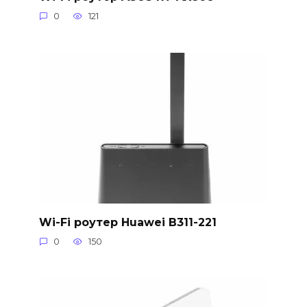
0
121
Wi-Fi роутер Huawei B311-221
0
150