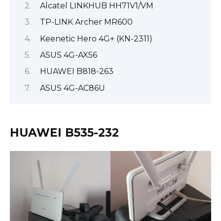
Alcatel LINKHUB HH71V1/VM
TP-LINK Archer MR600
Keenetic Hero 4G+ (KN-2311)
ASUS 4G-AX56
HUAWEI B818-263
ASUS 4G-AC86U
HUAWEI B535-232