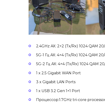
2.4GHz AX: 2×2 (Tx/Rx) 1024 QAM 2
5G-1 Гц AX: 4×4 (Tx/Rx) 1024 QAM 20
5G-2 Гц AX: 4×4 (Tx/Rx) 1024 QAM 2
1 x 2.5 Gigabit WAN Port
3 x Gigabit LAN Ports
1 x USB 3.2 Gen 1×1 Port
Процессор:1.7GHz tri-core processo