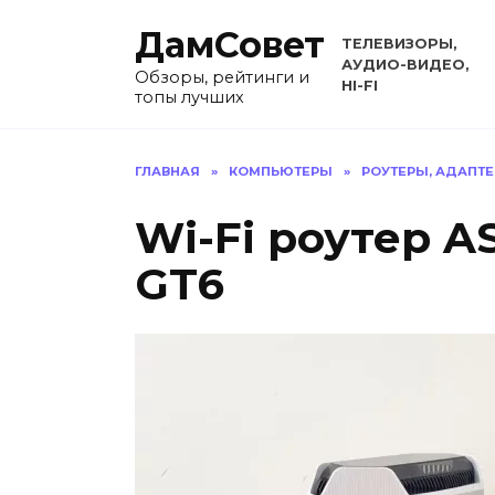
Перейти
ДамСовет
к
ТЕЛЕВИЗОРЫ,
содержанию
АУДИО-ВИДЕО,
Обзоры, рейтинги и
HI-FI
топы лучших
ГЛАВНАЯ
»
КОМПЬЮТЕРЫ
»
РОУТЕРЫ, АДАПТ
Wi-Fi роутер A
GT6