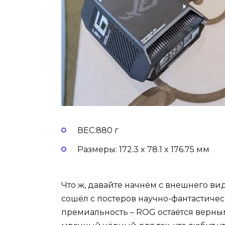
ВЕС:880 г
Размеры: 172.3 x 78.1 x 176.75 мм
Что ж, давайте начнём с внешнего ви
сошёл с постеров научно-фантастиче
премиальность – ROG остаётся верным