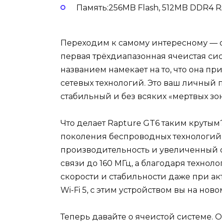
Память:256MB Flash, 512MB DDR4 
Переходим к самому интересному — о
первая трёхдиапазонная ячеистая сис
названием намекает на то, что она п
сетевых технологий. Это ваш личный 
стабильный и без всяких «мертвых зон
Что делает Rapture GT6 таким крутым?
поколения беспроводных технологий,
производительность и увеличенный ох
связи до 160 МГц, а благодаря техно
скорости и стабильности даже при акт
Wi-Fi 5, с этим устройством вы на ново
Теперь давайте о ячеистой системе. 