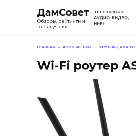
Перейти
ДамСовет
к
ТЕЛЕВИЗОРЫ,
содержанию
АУДИО-ВИДЕО,
Обзоры, рейтинги и
HI-FI
топы лучших
ГЛАВНАЯ
»
КОМПЬЮТЕРЫ
»
РОУТЕРЫ, АДАПТ
Wi-Fi роутер A