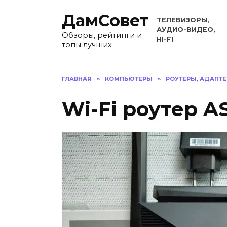
Перейти
ДамСовет
к
ТЕЛЕВИЗОРЫ,
содержанию
АУДИО-ВИДЕО,
Обзоры, рейтинги и
HI-FI
топы лучших
ГЛАВНАЯ
»
КОМПЬЮТЕРЫ
»
РОУТЕРЫ, АДАПТ
Wi-Fi роутер A