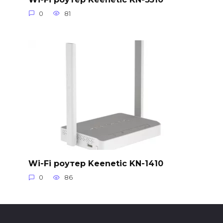
0
81
Wi-Fi роутер Keenetic KN-1410
0
86