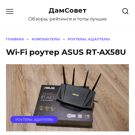
Перейти
ДамСовет
к
содержанию
Обзоры, рейтинги и топы лучших
ГЛАВНАЯ
»
КОМПЬЮТЕРЫ
»
РОУТЕРЫ, АДАПТЕРЫ
Wi-Fi роутер ASUS RT-AX58U
РОУТЕРЫ, АДАПТЕРЫ