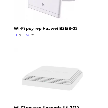
Wi-Fi роутер Huawei B315S-22
0
74
Wi-Fi роутер Keenetic KN-3510