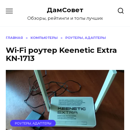
Перейти
ДамСовет
к
содержанию
Обзоры, рейтинги и топы лучших
ГЛАВНАЯ
»
КОМПЬЮТЕРЫ
»
РОУТЕРЫ, АДАПТЕРЫ
Wi-Fi роутер Keenetic Extra
KN-1713
РОУТЕРЫ, АДАПТЕРЫ