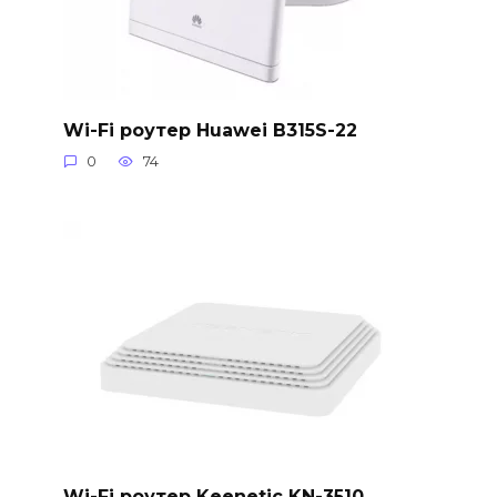
Wi-Fi роутер Huawei B315S-22
0
74
Wi-Fi роутер Keenetic KN-3510