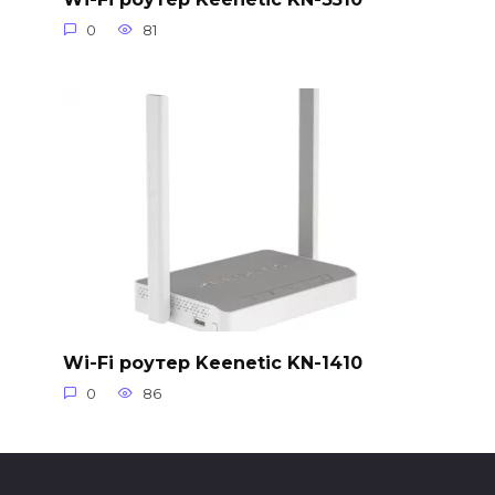
0
81
Wi-Fi роутер Keenetic KN-1410
0
86