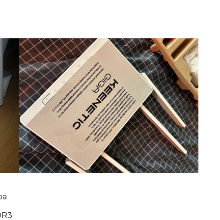
ра
DR3