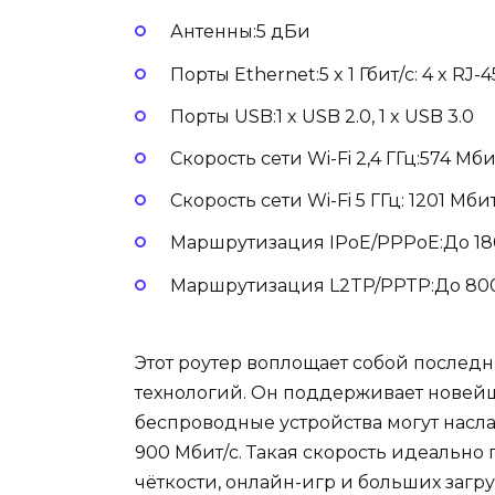
Антенны:5 дБи
Порты Ethernet:5 x 1 Гбит/с: 4 x RJ-
Порты USB:1 x USB 2.0, 1 x USB 3.0
Скорость сети Wi-Fi 2,4 ГГц:574 Мбит
Скорость сети Wi-Fi 5 ГГц: 1201 Мбит
Маршрутизация IPoE/PPPoE:До 18
Маршрутизация L2TP/PPTP:До 800
Этот роутер воплощает собой послед
технологий. Он поддерживает новейши
беспроводные устройства могут насл
900 Мбит/с. Такая скорость идеально
чёткости, онлайн-игр и больших загру