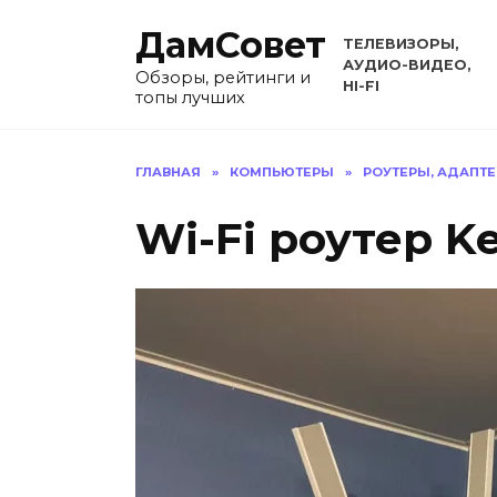
Перейти
ДамСовет
к
ТЕЛЕВИЗОРЫ,
содержанию
АУДИО-ВИДЕО,
Обзоры, рейтинги и
HI-FI
топы лучших
ГЛАВНАЯ
»
КОМПЬЮТЕРЫ
»
РОУТЕРЫ, АДАПТ
Wi-Fi роутер Ke