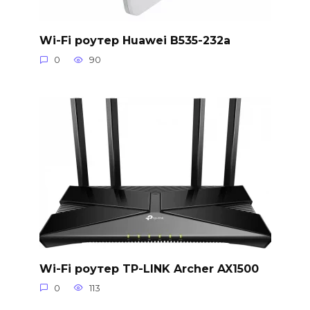
Wi-Fi роутер Huawei B535-232a
0
90
Wi-Fi роутер TP-LINK Archer AX1500
0
113