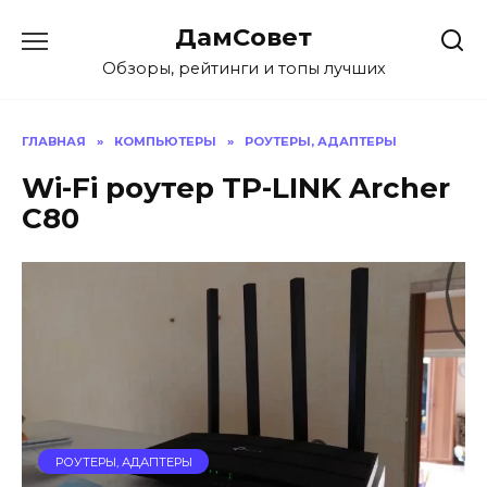
Перейти
ДамСовет
к
содержанию
Обзоры, рейтинги и топы лучших
ГЛАВНАЯ
»
КОМПЬЮТЕРЫ
»
РОУТЕРЫ, АДАПТЕРЫ
Wi-Fi роутер TP-LINK Archer
C80
РОУТЕРЫ, АДАПТЕРЫ