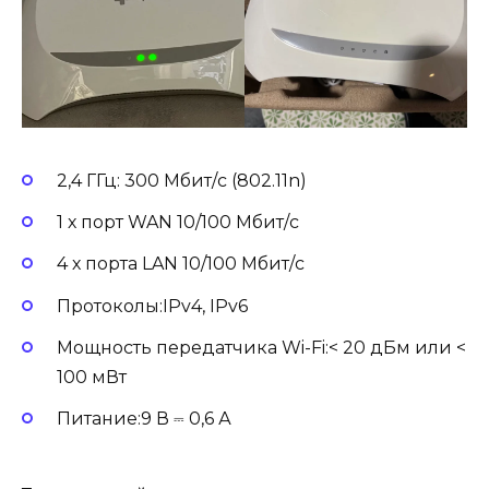
2,4 ГГц: 300 Мбит/с (802.11n)
1 х порт WAN 10/100 Мбит/с
4 х порта LAN 10/100 Мбит/с
Протоколы:IPv4, IPv6
Мощность передатчика Wi-Fi:< 20 дБм или <
100 мВт
Питание:9 В ⎓ 0,6 А