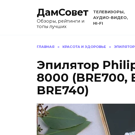
Перейти
ДамСовет
к
ТЕЛЕВИЗОРЫ,
содержанию
АУДИО-ВИДЕО,
Обзоры, рейтинги и
HI-FI
топы лучших
ГЛАВНАЯ
»
КРАСОТА И ЗДОРОВЬЕ
»
ЭПИЛЯТО
Эпилятор Philip
8000 (BRE700, 
BRE740)