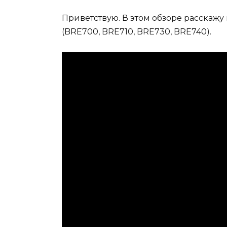
Приветствую. В этом обзоре расскажу п
(BRE700, BRE710, BRE730, BRE740).