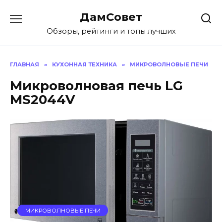
Перейти
ДамСовет
к
содержанию
Обзоры, рейтинги и топы лучших
ГЛАВНАЯ
»
КУХОННАЯ ТЕХНИКА
»
МИКРОВОЛНОВЫЕ ПЕЧИ
Микроволновая печь LG
MS2044V
МИКРОВОЛНОВЫЕ ПЕЧИ