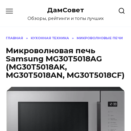
Перейти
ДамСовет
к
содержанию
Обзоры, рейтинги и топы лучших
ГЛАВНАЯ
»
КУХОННАЯ ТЕХНИКА
»
МИКРОВОЛНОВЫЕ ПЕЧИ
Микроволновая печь
Samsung MG30T5018AG
(MG30T5018AK,
MG30T5018AN, MG30T5018CF)