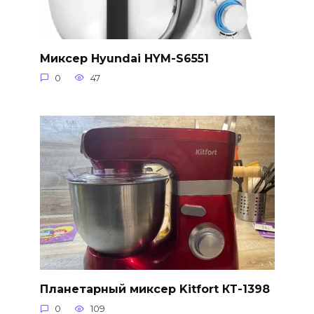
Миксер Hyundai HYM-S6551
0
47
Планетарный миксер Kitfort КТ-1398
0
109