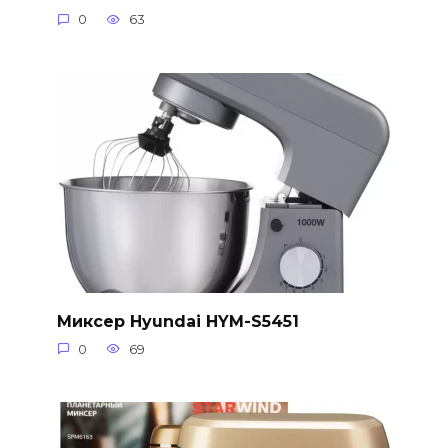
0
63
Миксер Hyundai HYM-S5451
0
69