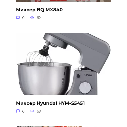
Миксер BQ MX840
0
62
Миксер Hyundai HYM-S5451
0
69