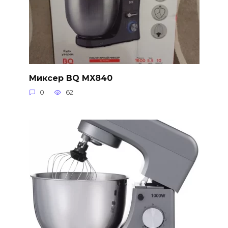
Миксер BQ MX840
0
62