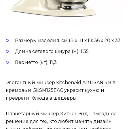
Размеры изделия, см (В х Ш х Г): 36 х 20 х 33
Длина сетевого шнура (м): 1,35
Вес нетто (кг): 11,3
Элегантный миксер KitchenAid ARTISAN 4.8 л,
кремовый, 5KSM125EAC украсит кухню и
превратит блюда в шедевры!
Планетарный миксер КитченЭйд – выгодное
решение для тех, кто любит менять дизайн