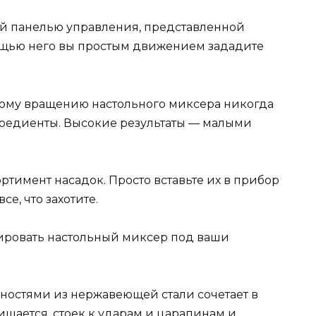
й панелью управления, представленной
ощью него вы простым движением зададите
ому вращению настольного миксера никогда
гредиенты. Высокие результаты — малыми
тимент насадок. Просто вставьте их в прибор
е, что захотите.
ировать настольный миксер под ваши
ностями из нержавеющей стали сочетает в
чищается, стоек к ударам и царапинам и