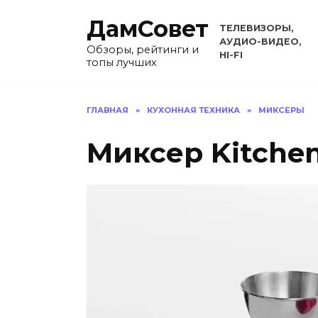
Перейти
ДамСовет
к
ТЕЛЕВИЗОРЫ,
содержанию
АУДИО-ВИДЕО,
Обзоры, рейтинги и
HI-FI
топы лучших
ГЛАВНАЯ
»
КУХОННАЯ ТЕХНИКА
»
МИКСЕРЫ
Миксер Kitche