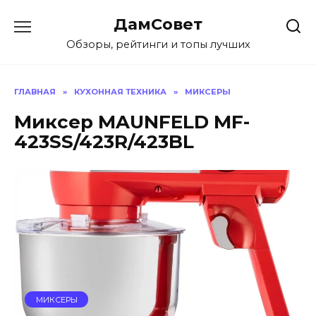
Перейти
ДамСовет
к
содержанию
Обзоры, рейтинги и топы лучших
ГЛАВНАЯ
»
КУХОННАЯ ТЕХНИКА
»
МИКСЕРЫ
Миксер MAUNFELD MF-
423SS/423R/423BL
МИКСЕРЫ