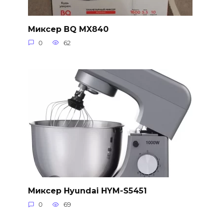
Миксер BQ MX840
0
62
Миксер Hyundai HYM-S5451
0
69