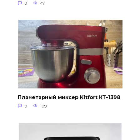
0
47
Планетарный миксер Kitfort КТ-1398
0
109