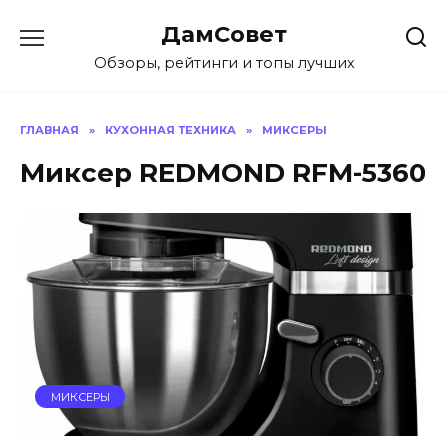
Перейти
ДамСовет
к
содержанию
Обзоры, рейтинги и топы лучших
ГЛАВНАЯ
»
КУХОННАЯ ТЕХНИКА
»
МИКСЕРЫ
Миксер REDMOND RFM-5360
МИКСЕРЫ