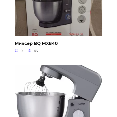
Миксер BQ MX840
0
63