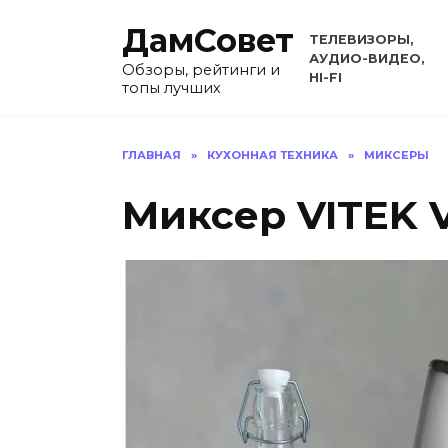
Перейти
ДамСовет
к
ТЕЛЕВИЗОРЫ,
содержанию
АУДИО-ВИДЕО,
Обзоры, рейтинги и
HI-FI
топы лучших
ГЛАВНАЯ
»
КУХОННАЯ ТЕХНИКА
»
МИКСЕРЫ
Миксер VITEK 