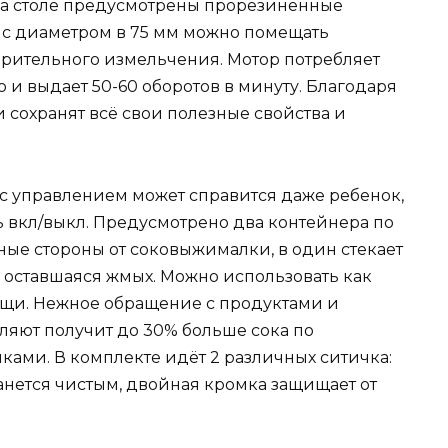
 на столе предусмотрены прорезиненные
и с диаметром в 75 мм можно помещать
арительного измельчения. Мотор потребляет
хо и выдает 50-60 оборотов в минуту. Благодаря
и сохранят всё свои полезные свойства и
с управлением может справится даже ребенок,
ь вкл/выкл. Предусмотрено два контейнера по
зные стороны от соковыжималки, в один стекает
я оставшаяся жмых. Можно использовать как
ощи. Нежное обращение с продуктами и
яют получит до 30% больше сока по
ми. В комплекте идёт 2 различных ситичка:
танется чистым, двойная кромка защищает от