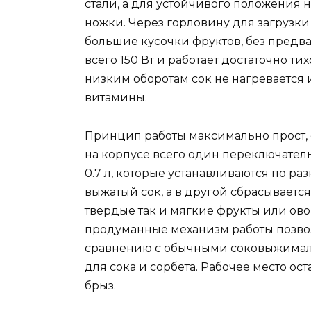
стали, а для устойчивого положения
ножки. Через горловину для загрузк
большие кусочки фруктов, без предв
всего 150 Вт и работает достаточно ти
низким оборотам сок не нагревается 
витамины.
Принцип работы максимально прост, 
на корпусе всего один переключател
0.7 л, которые устанавливаются по ра
выжатый сок, а в другой сбрасываетс
твердые так и мягкие фрукты или ов
продуманные механизм работы позвол
сравнению с обычными соковыжималка
для сока и сорбета. Рабочее место ос
брыз.