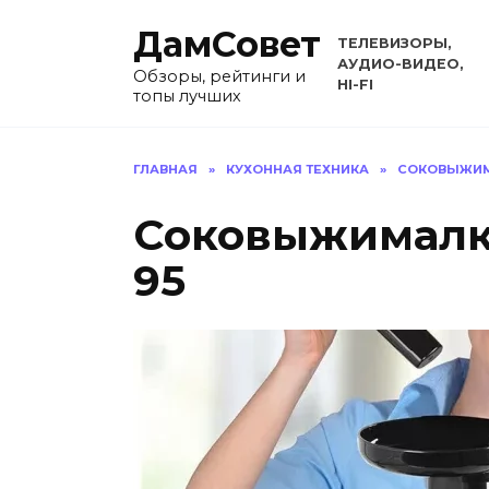
Перейти
ДамСовет
к
ТЕЛЕВИЗОРЫ,
содержанию
АУДИО-ВИДЕО,
Обзоры, рейтинги и
HI-FI
топы лучших
ГЛАВНАЯ
»
КУХОННАЯ ТЕХНИКА
»
СОКОВЫЖИ
Соковыжималк
95