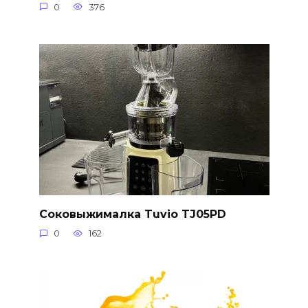
0
376
Соковыжималка Tuvio TJ05PD
0
162