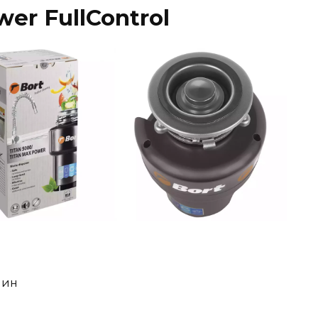
er FullControl
мин