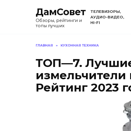
Перейти
ДамСовет
к
ТЕЛЕВИЗОРЫ,
содержанию
АУДИО-ВИДЕО,
Обзоры, рейтинги и
HI-FI
топы лучших
ГЛАВНАЯ
»
КУХОННАЯ ТЕХНИКА
ТОП—7. Лучши
измельчители 
Рейтинг 2023 г