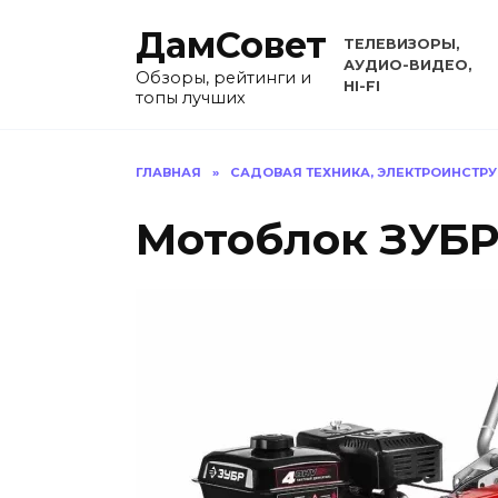
Перейти
ДамСовет
к
ТЕЛЕВИЗОРЫ,
содержанию
АУДИО-ВИДЕО,
Обзоры, рейтинги и
HI-FI
топы лучших
ГЛАВНАЯ
»
САДОВАЯ ТЕХНИКА, ЭЛЕКТРОИНСТР
Мотоблок ЗУБР