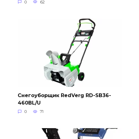
0
62
Снегоуборщик RedVerg RD-SB36-
460BL/U
0
71