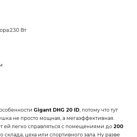
ора:230 Вт
м
 особенности
Gigant DHG 20 ID
, потому что тут
пушка не просто мощная, а мегаэффективная.
т ей легко справляться с помещениями до
200
склада, цеха или спортивного зала. Ну разве