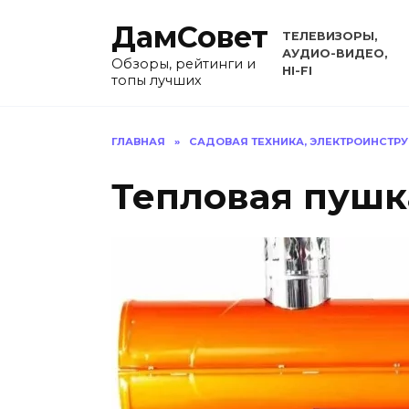
Перейти
ДамСовет
к
ТЕЛЕВИЗОРЫ,
содержанию
АУДИО-ВИДЕО,
Обзоры, рейтинги и
HI-FI
топы лучших
ГЛАВНАЯ
»
САДОВАЯ ТЕХНИКА, ЭЛЕКТРОИНСТР
Тепловая пушка