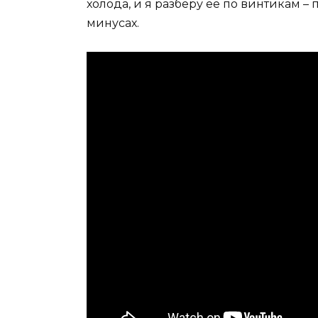
холода, и я разберу её по винтикам –
минусах.