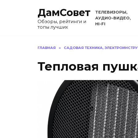
Перейти
ДамСовет
к
ТЕЛЕВИЗОРЫ,
содержанию
АУДИО-ВИДЕО,
Обзоры, рейтинги и
HI-FI
топы лучших
ГЛАВНАЯ
»
САДОВАЯ ТЕХНИКА, ЭЛЕКТРОИНСТР
Тепловая пушк