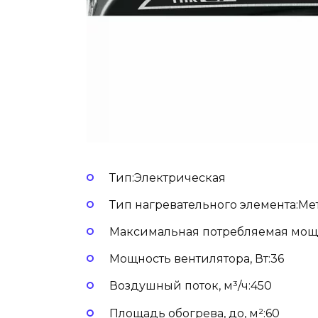
Тип:Электрическая
Тип нагревательного элемента:М
Максимальная потребляемая мощн
Мощность вентилятора, Вт:36
Воздушный поток, м³/ч:450
Площадь обогрева, до, м²:60