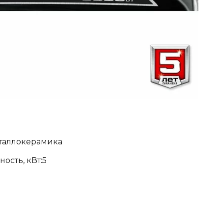
еталлокерамика
ость, кВт:5