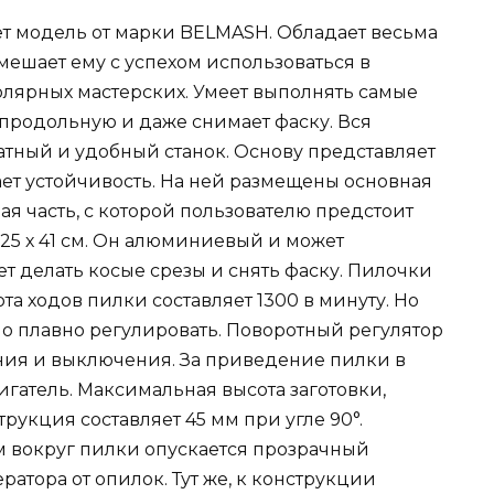
ет модель от марки BELMASH. Обладает весьма
 мешает ему с успехом использоваться в
лярных мастерских. Умеет выполнять самые
продольную и даже снимает фаску. Вся
атный и удобный станок. Основу представляет
ает устойчивость. На ней размещены основная
ая часть, с которой пользователю предстоит
 25 х 41 см. Он алюминиевый и может
жет делать косые срезы и снять фаску. Пилочки
та ходов пилки составляет 1300 в минуту. Но
о плавно регулировать. Поворотный регулятор
ния и выключения. За приведение пилки в
гатель. Максимальная высота заготовки,
рукция составляет 45 мм при угле 90°.
 вокруг пилки опускается прозрачный
тора от опилок. Тут же, к конструкции