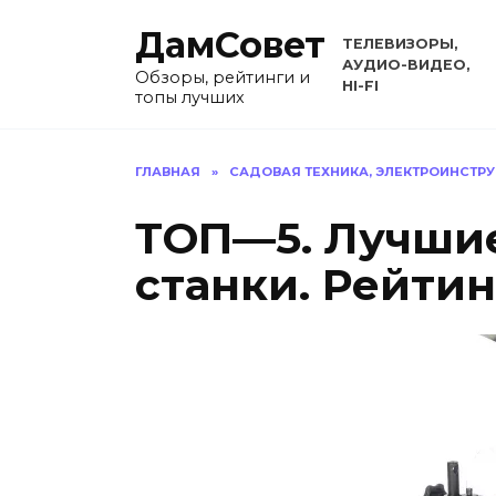
Перейти
ДамСовет
к
ТЕЛЕВИЗОРЫ,
содержанию
АУДИО-ВИДЕО,
Обзоры, рейтинги и
HI-FI
топы лучших
ГЛАВНАЯ
»
САДОВАЯ ТЕХНИКА, ЭЛЕКТРОИНСТР
ТОП—5. Лучши
станки. Рейтин