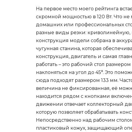
На первое место моего рейтинга вста
скромной мощностью в 120 Вт. Что не
домашних или профессиональных сто
разные виды резки: криволинейную, 
конструкция модели собрана в аккур
чугунная станина, которая обеспечив
конструкция, двигатель и самая главн
работать – это рабочий стол размером
наклоняться на угол до 45°. Это помо
сюда подходят размером 133 мм. Часто
величина не фиксированная, её можн
находится рядом с кнопками включе
движении отвечает коллекторный дви
которую позволяет обрабатывать конст
Непосредственно над рабочим столом
пластиковый кожух, защищающий опера